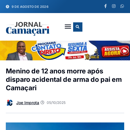
9 DE AGOSTO DE 2026
FALE CONOSCO
Menino de 12 anos morre após
disparo acidental de arma do pai em
Camaçari
Joe Improta
05/10/2025