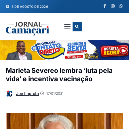
8 DE AGOSTO DE 2026
FALE CONOSCO
Marieta Severeo lembra ‘luta pela
vida’ e incentiva vacinação
Joe Improta
17/01/2021