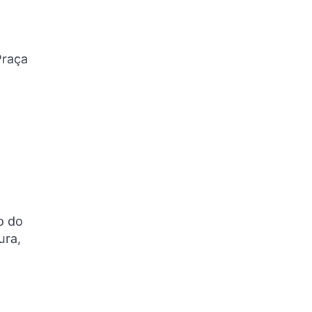
Praça
o do
ura,