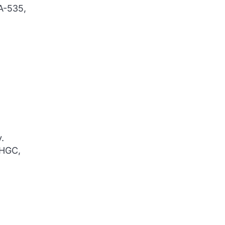
BA-535,
.
 HGC,