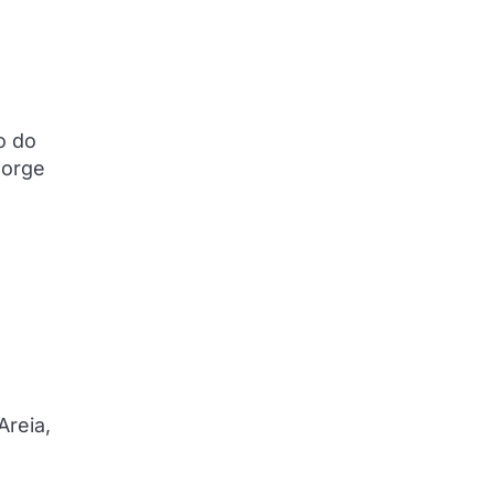
o do
Jorge
Areia,