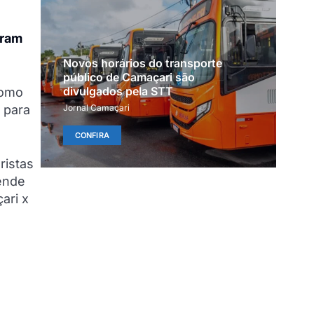
gram
Novos horários do transporte
público de Camaçari são
divulgados pela STT
como
 para
Jornal Camaçari
CONFIRA
ristas
tende
ari x