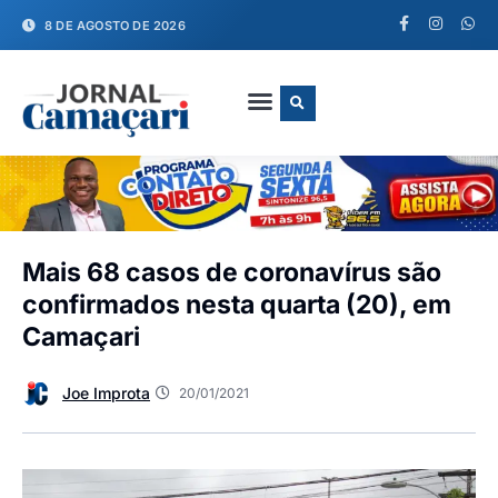
8 DE AGOSTO DE 2026
FALE CONOSCO
Mais 68 casos de coronavírus são
confirmados nesta quarta (20), em
Camaçari
Joe Improta
20/01/2021