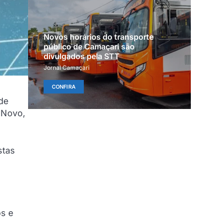
Novos horários do transporte
público de Camaçari são
divulgados pela STT
Jornal Camaçari
CONFIRA
de
 Novo,
stas
os e