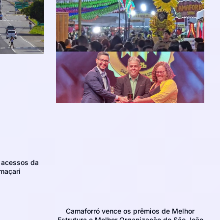
m acessos da
maçari
Camaforró vence os prêmios de Melhor
Estrutura e Melhor Organização do São João