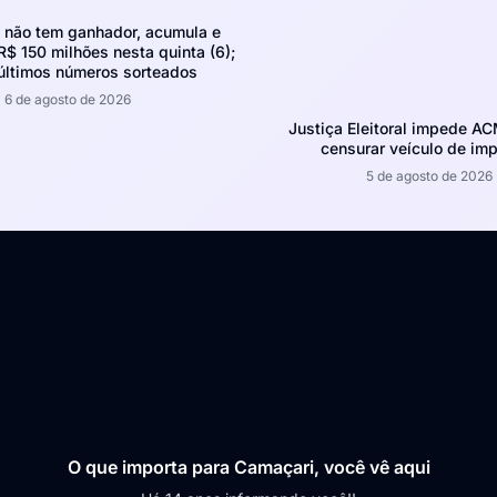
não tem ganhador, acumula e
R$ 150 milhões nesta quinta (6);
 últimos números sorteados
6 de agosto de 2026
Justiça Eleitoral impede A
censurar veículo de im
5 de agosto de 2026
O que importa para Camaçari, você vê aqui