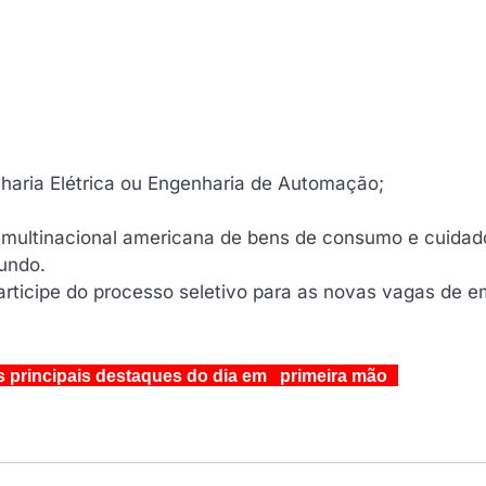
aria Elétrica ou Engenharia de Automação;
 multinacional americana de bens de consumo e cuidad
undo.
articipe do processo seletivo para as novas vagas de 
s principais destaques do dia em primeira mão