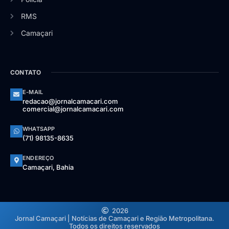
RMS
Camaçari
CONTATO
E-MAIL
redacao@jornalcamacari.com
comercial@jornalcamacari.com
WHATSAPP
(71) 98135-8635
ENDEREÇO
Camaçari, Bahia
2026
Jornal Camaçari | Notícias de Camaçari e Região Metropolitana.
Todos os direitos reservados