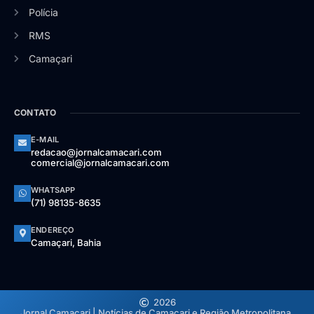
Polícia
RMS
Camaçari
CONTATO
E-MAIL
redacao@jornalcamacari.com
comercial@jornalcamacari.com
WHATSAPP
(71) 98135-8635
ENDEREÇO
Camaçari, Bahia
2026
Jornal Camaçari | Notícias de Camaçari e Região Metropolitana.