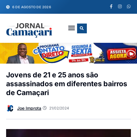
6 DE AGOSTO DE 2026
FALE CONOSCO
Jovens de 21 e 25 anos são
assassinados em diferentes bairros
de Camaçari
Joe Improta
21/02/2024