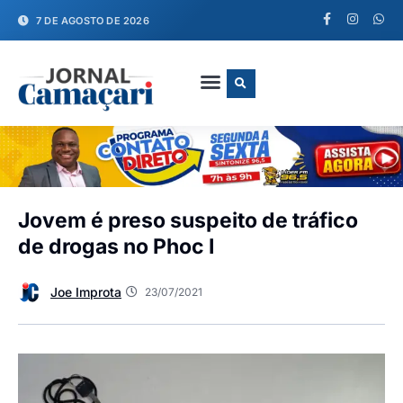
7 DE AGOSTO DE 2026
FALE CONOSCO
Jovem é preso suspeito de tráfico
de drogas no Phoc I
Joe Improta
23/07/2021