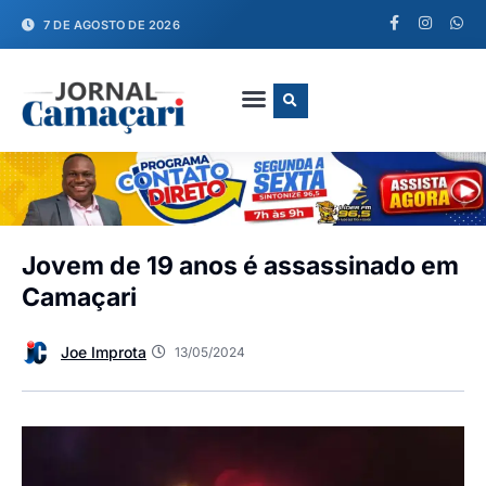
7 DE AGOSTO DE 2026
FALE CONOSCO
Jovem de 19 anos é assassinado em
Camaçari
Joe Improta
13/05/2024