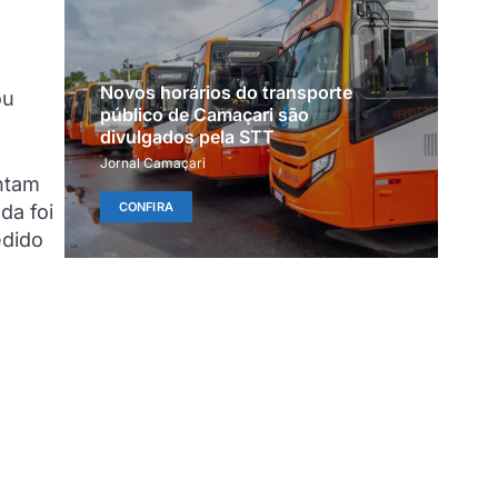
Novos horários do transporte
ou
público de Camaçari são
divulgados pela STT
Jornal Camaçari
ontam
CONFIRA
da foi
edido