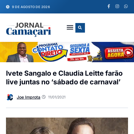
9 DE AGOSTO DE 2026
FALE CONOSCO
Ivete Sangalo e Claudia Leitte farão
live juntas no ‘sábado de carnaval’
Joe Improta
11/01/2021