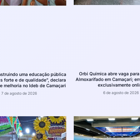
Orbi Química abre vaga para 
struindo uma educação pública
Almoxarifado em Camaçari; env
 forte e de qualidade”, declara
exclusivamente onli
e melhoria no Ideb de Camaçari
6 de agosto de 2026
7 de agosto de 2026