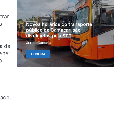
trar
s
Novos horários do transporte
público de Camaçari são
divulgados pela STT
Jornal Camaçari
a de
 ter
CONFIRA
a
dade,