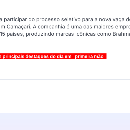
a participar do processo seletivo para a nova vaga d
 em Camaçari. A companhia é uma das maiores empr
15 países, produzindo marcas icônicas como Brahm
s principais destaques do dia em primeira mão