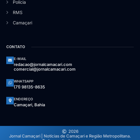
Polícia
RMS
Camaçari
CONTATO
E-MAIL
redacao@jornalcamacari.com
comercial@jornalcamacari.com
WHATSAPP
(71) 98135-8635
ENDEREÇO
Camaçari, Bahia
2026
Jornal Camaçari | Notícias de Camaçari e Região Metropolitana.