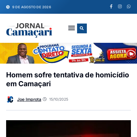
9 DE AGOSTO DE 2026
FALE CONOSCO
Homem sofre tentativa de homicídio
em Camaçari
Joe Improta
15/10/2025