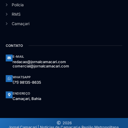
Polícia
RMS
Camaçari
CONTATO
E-MAIL
redacao@jornalcamacari.com
comercial@jornalcamacari.com
WHATSAPP
(71) 98135-8635
ENDEREÇO
Camaçari, Bahia
2026
Jornal Camaçari | Notícias de Camaçari e Região Metropolitana.