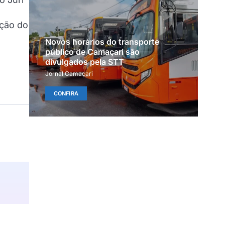
ição do
Novos horários do transporte
público de Camaçari são
divulgados pela STT
Jornal Camaçari
CONFIRA