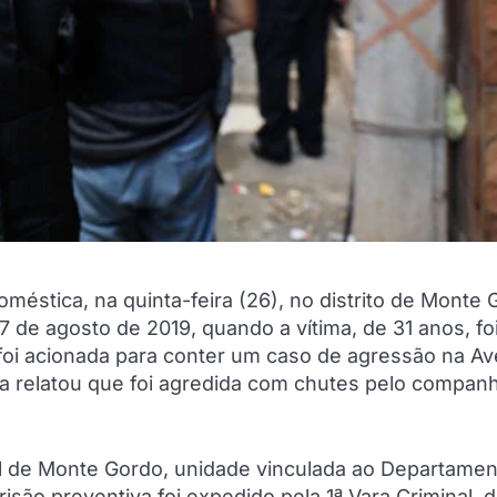
éstica, na quinta-feira (26), no distrito de Monte 
 de agosto de 2019, quando a vítima, de 31 anos, fo
 foi acionada para conter um caso de agressão na Av
ma relatou que foi agredida com chutes pelo companh
rial de Monte Gordo, unidade vinculada ao Departame
são preventiva foi expedido pela 1ª Vara Criminal, d