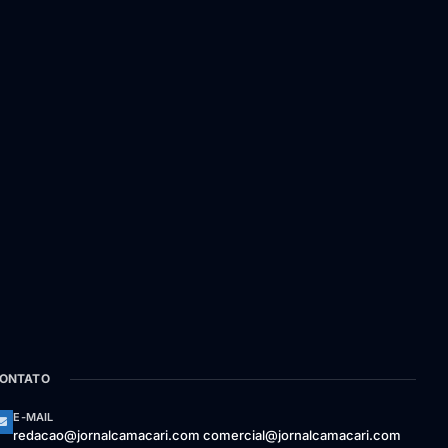
ONTATO
E-MAIL
redacao@jornalcamacari.com comercial@jornalcamacari.com