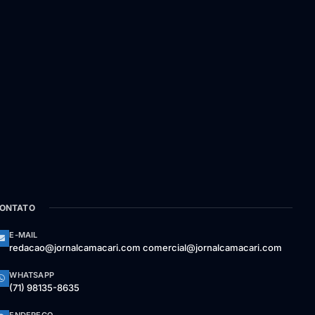
ONTATO
E-MAIL
redacao@jornalcamacari.com comercial@jornalcamacari.com
WHATSAPP
(71) 98135-8635
ENDEREÇO