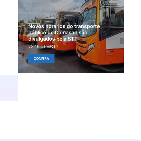
Novos horários do transporte
público de Camaçari são
divulgados pela STT
Jornal Camaçari
CONFIRA