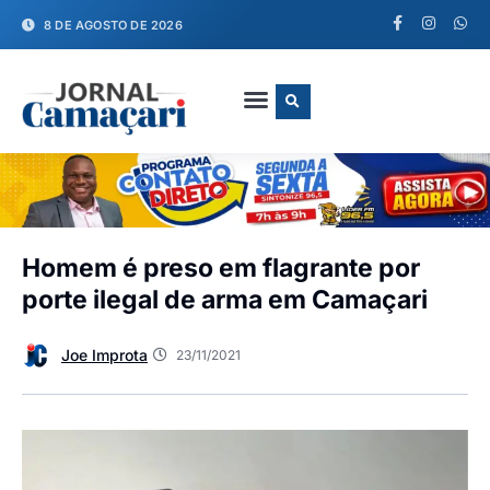
8 DE AGOSTO DE 2026
FALE CONOSCO
Homem é preso em flagrante por
porte ilegal de arma em Camaçari
Joe Improta
23/11/2021