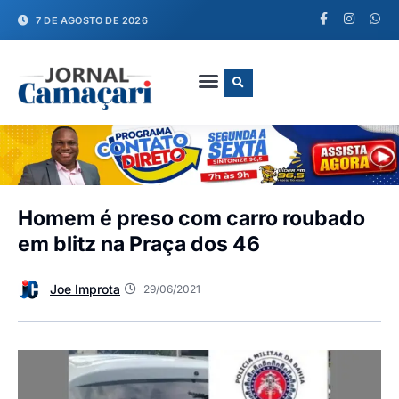
7 DE AGOSTO DE 2026
FALE CONOSCO
Homem é preso com carro roubado
em blitz na Praça dos 46
Joe Improta
29/06/2021