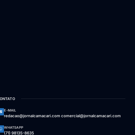
ONTATO
E-MAIL
redacao@jornalcamacari.com comercial@jornalcamacari.com
WHATSAPP
(71) 98135-8635