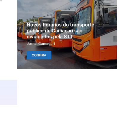
Novos horários do transporte
público de Camaçari são
divulgados pela STT
Jornal Camaçari
CONFIRA