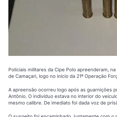
Policiais militares da Cipe Polo apreenderam, n
de Camaçari, logo no início da 21ª Operação Forç
A apreensão ocorreu logo após as guarnições 
Antônio. O indivíduo estava no interior do veíc
mesmo calibre. De imediato foi dada voz de pris
O suspeito foi encaminhado, juntamente com o mat