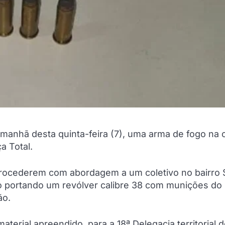
a manhã desta quinta-feira (7), uma arma de fogo na 
a Total.
procederem com abordagem a um coletivo no bairro 
ulo portando um revólver calibre 38 com munições do
ão.
erial apreendido, para a 18ª Delegacia territorial 