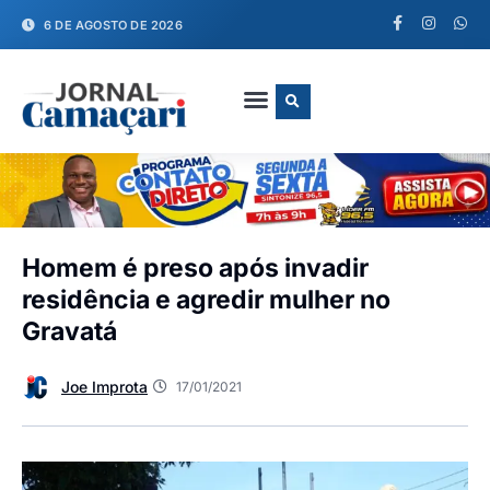
6 DE AGOSTO DE 2026
FALE CONOSCO
Homem é preso após invadir
residência e agredir mulher no
Gravatá
Joe Improta
17/01/2021