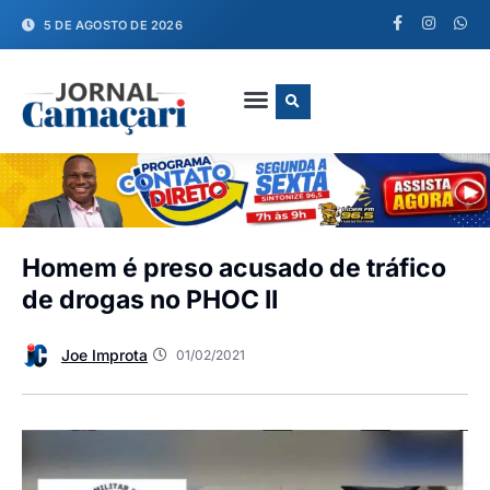
5 DE AGOSTO DE 2026
FALE CONOSCO
Homem é preso acusado de tráfico
de drogas no PHOC II
Joe Improta
01/02/2021