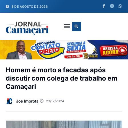
8 DE AGOSTO DE 2026
FALE CONOSCO
Homem é morto a facadas após
discutir com colega de trabalho em
Camaçari
Joe Improta
23/12/2024