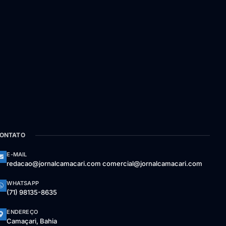
ONTATO
E-MAIL
redacao@jornalcamacari.com comercial@jornalcamacari.com
WHATSAPP
(71) 98135-8635
ENDEREÇO
Camaçari, Bahia