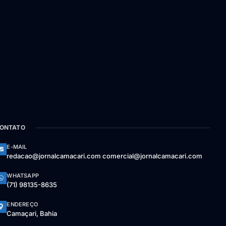
ONTATO
E-MAIL
redacao@jornalcamacari.com comercial@jornalcamacari.com
WHATSAPP
(71) 98135-8635
ENDEREÇO
Camaçari, Bahia