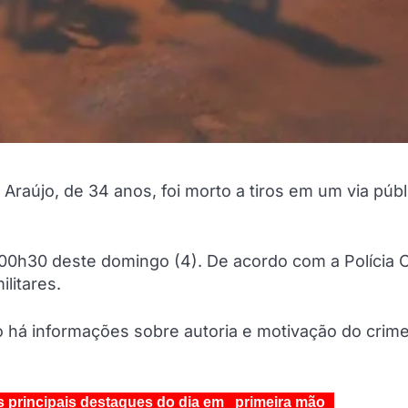
raújo, de 34 anos, foi morto a tiros em um via públ
00h30 deste domingo (4). De acordo com a Polícia Ci
litares.
 há informações sobre autoria e motivação do crime
s principais destaques do dia em primeira mão