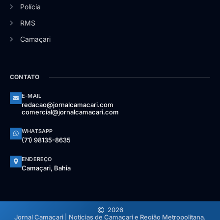
Polícia
RMS
Camaçari
CONTATO
E-MAIL
redacao@jornalcamacari.com
comercial@jornalcamacari.com
WHATSAPP
(71) 98135-8635
ENDEREÇO
Camaçari, Bahia
2026
Jornal Camaçari | Notícias de Camaçari e Região Metropolitana.