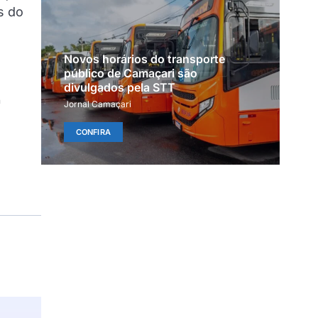
s do
Novos horários do transporte
público de Camaçari são
divulgados pela STT
ª
Jornal Camaçari
CONFIRA