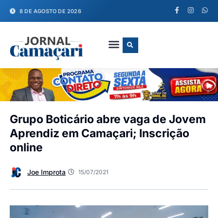
8 DE AGOSTO DE 2026
FALE CONOSCO
Grupo Boticário abre vaga de Jovem
Aprendiz em Camaçari; Inscrição
online
Joe Improta
15/07/2021