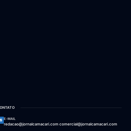
ONTATO
E-MAIL
redacao@jornalcamacari.com comercial@jornalcamacari.com