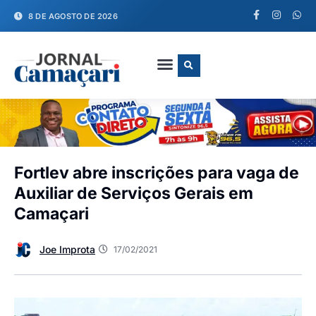
8 DE AGOSTO DE 2026
FALE CONOSCO
Fortlev abre inscrições para vaga de
Auxiliar de Serviços Gerais em
Camaçari
Joe Improta
17/02/2021