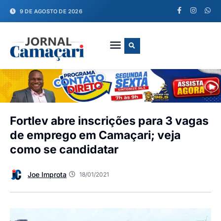
9 DE AGOSTO DE 2026
FALE CONOSCO
Fortlev abre inscrições para 3 vagas
de emprego em Camaçari; veja
como se candidatar
Joe Improta
18/01/2021