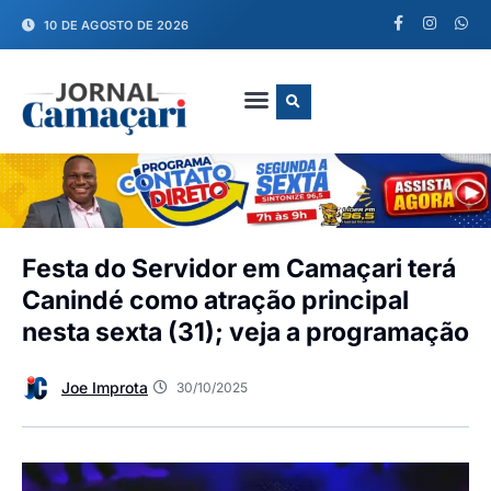
10 DE AGOSTO DE 2026
FALE CONOSCO
Festa do Servidor em Camaçari terá
Canindé como atração principal
nesta sexta (31); veja a programação
Joe Improta
30/10/2025