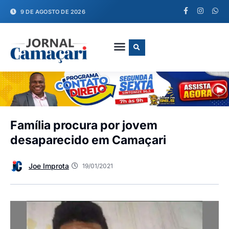
9 DE AGOSTO DE 2026
FALE CONOSCO
Família procura por jovem
desaparecido em Camaçari
Joe Improta
19/01/2021