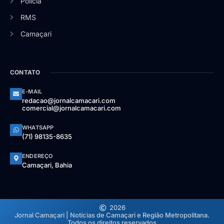
Polícia
RMS
Camaçari
CONTATO
E-MAIL
redacao@jornalcamacari.com
comercial@jornalcamacari.com
WHATSAPP
(71) 98135-8635
ENDEREÇO
Camaçari, Bahia
2026
Jornal Camaçari | Notícias de Camaçari e Região Metropolitana.
Todos os direitos reservados