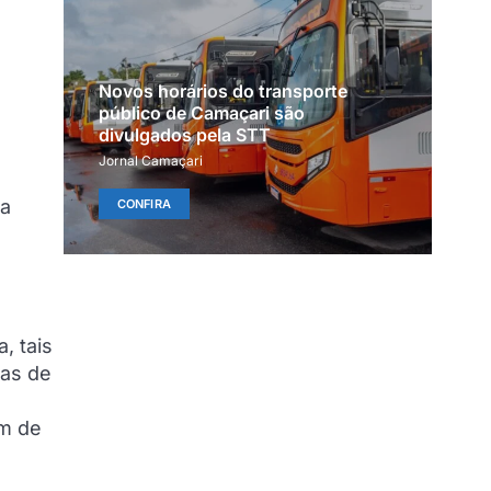
Novos horários do transporte
público de Camaçari são
divulgados pela STT
Jornal Camaçari
da
CONFIRA
, tais
xas de
im de