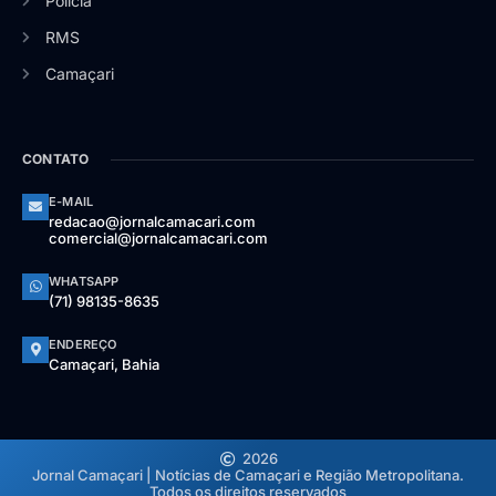
Polícia
RMS
Camaçari
CONTATO
E-MAIL
redacao@jornalcamacari.com
comercial@jornalcamacari.com
WHATSAPP
(71) 98135-8635
ENDEREÇO
Camaçari, Bahia
2026
Jornal Camaçari | Notícias de Camaçari e Região Metropolitana.
Todos os direitos reservados