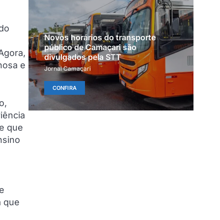
ado
Novos horários do transporte
público de Camaçari são
Agora,
divulgados pela STT
hosa e
Jornal Camaçari
CONFIRA
o,
iência
 e que
nsino
e
a que