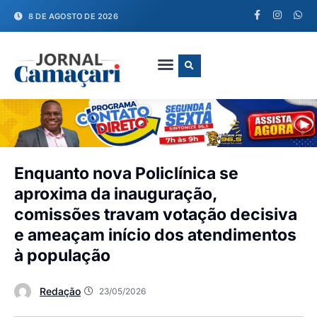
8 DE AGOSTO DE 2026
FALE CONOSCO
Enquanto nova Policlínica se
aproxima da inauguração,
comissões travam votação decisiva
e ameaçam início dos atendimentos
à população
Redação
23/05/2026