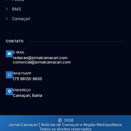
RMS
Camaçari
CONTATO
E-MAIL
redacao@jornalcamacari.com
comercial@jornalcamacari.com
WHATSAPP
(71) 98135-8635
ENDEREÇO
Camaçari, Bahia
2026
Jornal Camaçari | Notícias de Camaçari e Região Metropolitana.
Todos os direitos reservados