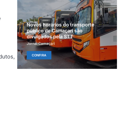
e
Novos horários do transporte
público de Camaçari são
divulgados pela STT
Jornal Camaçari
CONFIRA
dutos,