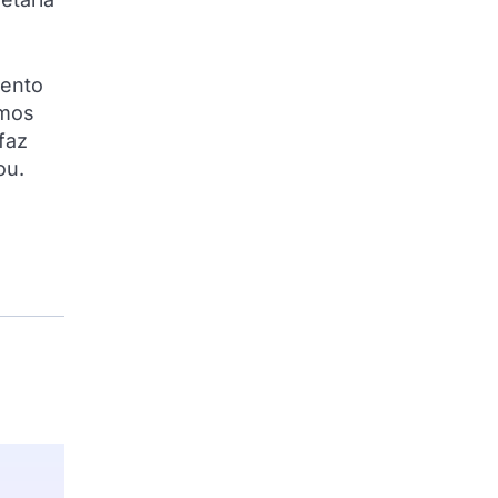
mento
amos
faz
ou.