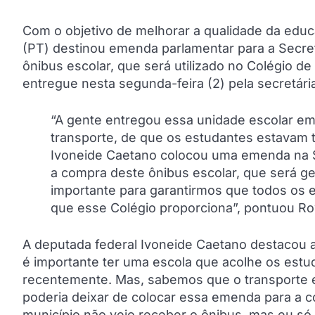
Com o objetivo de melhorar a qualidade da edu
(PT) destinou emenda parlamentar para a Secre
ônibus escolar, que será utilizado no Colégio d
entregue nesta segunda-feira (2) pela secretár
“A gente entregou essa unidade escolar em
transporte, de que os estudantes estavam t
Ivoneide Caetano colocou uma emenda na S
a compra deste ônibus escolar, que será ge
importante para garantirmos que todos os
que esse Colégio proporciona”, pontuou R
A deputada federal Ivoneide Caetano destacou a
é importante ter uma escola que acolhe os estu
recentemente. Mas, sabemos que o transporte e
poderia deixar de colocar essa emenda para a co
município não veio receber o ônibus, mas eu só