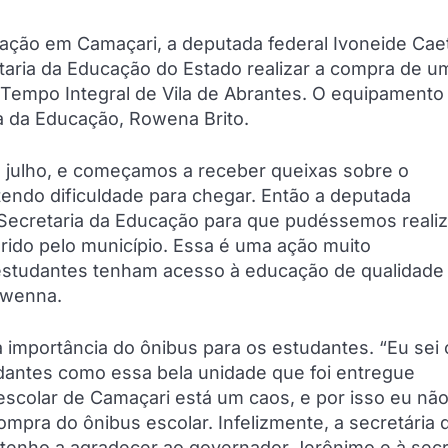
cação em Camaçari, a deputada federal Ivoneide Cae
taria da Educação do Estado realizar a compra de u
e Tempo Integral de Vila de Abrantes. O equipamento 
ia da Educação, Rowena Brito.
 julho, e começamos a receber queixas sobre o
endo dificuldade para chegar. Então a deputada
ecretaria da Educação para que pudéssemos realiz
rido pelo município. Essa é uma ação muito
 estudantes tenham acesso à educação de qualidade
owenna.
 importância do ônibus para os estudantes. “Eu sei
dantes como essa bela unidade que foi entregue
scolar de Camaçari está um caos, e por isso eu nã
mpra do ônibus escolar. Infelizmente, a secretária 
 tenho a agradecer ao governador Jerônimo e à secr