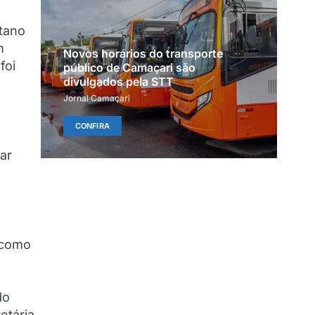
tano
m
Novos horários do transporte
foi
público de Camaçari são
divulgados pela STT
Jornal Camaçari
CONFIRA
ar
 como
o
do
etária