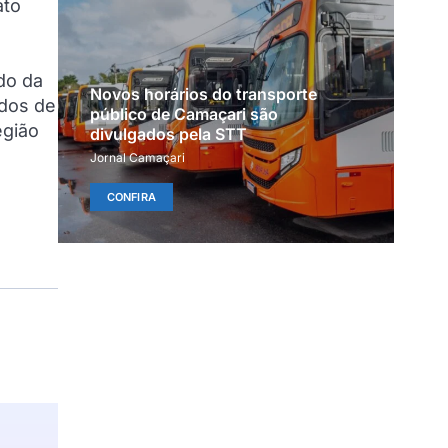
ato
do da
Novos horários do transporte
ados de
público de Camaçari são
egião
divulgados pela STT
Jornal Camaçari
CONFIRA