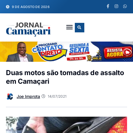
9 DE AGOSTO DE 2026
FALE CONOSCO
Duas motos são tomadas de assalto
em Camaçari
Joe Improta
14/07/2021