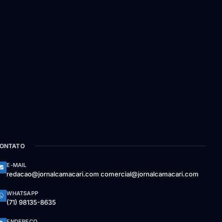
ONTATO
E-MAIL
redacao@jornalcamacari.com comercial@jornalcamacari.com
WHATSAPP
(71) 98135-8635
ENDEREÇO