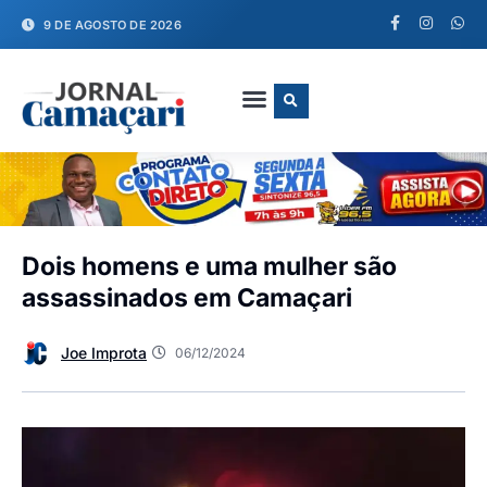
9 DE AGOSTO DE 2026
FALE CONOSCO
Dois homens e uma mulher são
assassinados em Camaçari
Joe Improta
06/12/2024