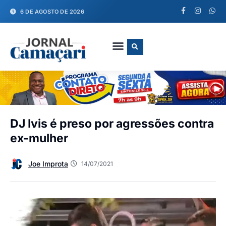
6 DE AGOSTO DE 2026
FALE CONOSCO
DJ Ivis é preso por agressões contra
ex-mulher
Joe Improta
14/07/2021