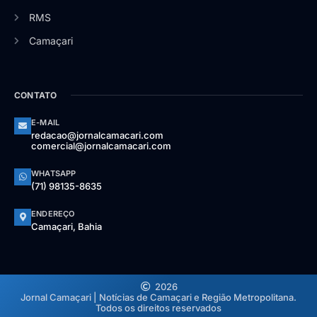
RMS
Camaçari
CONTATO
E-MAIL
redacao@jornalcamacari.com
comercial@jornalcamacari.com
WHATSAPP
(71) 98135-8635
ENDEREÇO
Camaçari, Bahia
2026
Jornal Camaçari | Notícias de Camaçari e Região Metropolitana.
Todos os direitos reservados