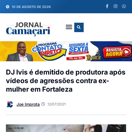
10 DE AGOSTO DE 2026
FALE CONOSCO
DJ Ivis é demitido de produtora após
vídeos de agressões contra ex-
mulher em Fortaleza
Joe Improta
12/07/2021