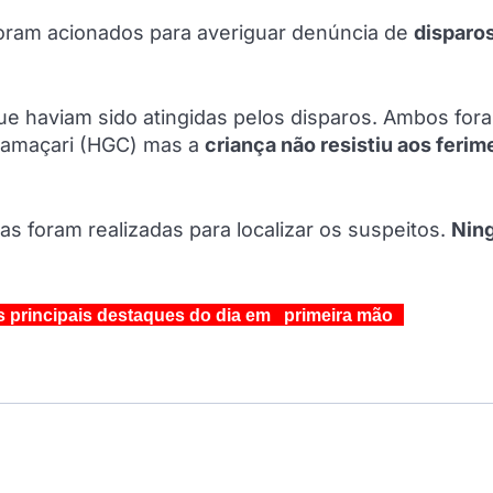
foram acionados para averiguar denúncia de
disparo
ue haviam sido atingidas pelos disparos. Ambos for
 Camaçari (HGC) mas a
criança não resistiu aos feri
s foram realizadas para localizar os suspeitos.
Nin
s principais destaques do dia em primeira mão