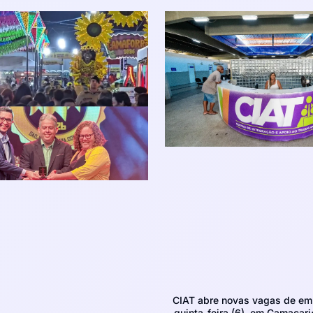
CIAT abre novas vagas de em
quinta-feira (6), em Camaçari;