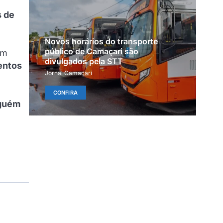
s de
Novos horários do transporte
público de Camaçari são
am
divulgados pela STT
mentos
Jornal Camaçari
CONFIRA
guém