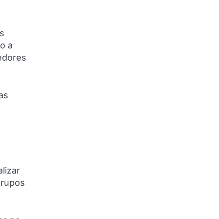
s
mo a
edores
as
lizar
grupos