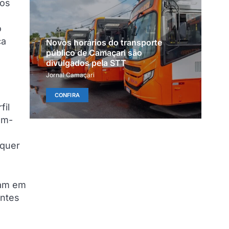
tos
o
ca
Novos horários do transporte
público de Camaçari são
divulgados pela STT
Jornal Camaçari
CONFIRA
fil
em-
lquer
ram em
entes