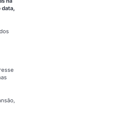
as na
 data,
 dos
eresse
mas
ansão,