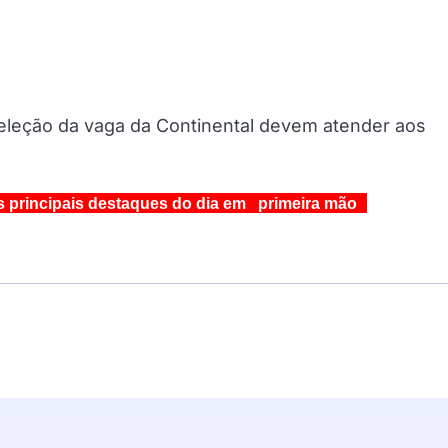
seleção da vaga da Continental devem atender aos
s principais destaques do dia em primeira mão